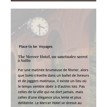
Place to be
Voyages
P
The Mercer Hotel, un sanctuaire secret
à SoHo
E
q
Par une matinée brumeuse de février, alors
que SoHo s’éveille dans un ballet de livreurs
Po
et de joggers matinaux, il existe un lieu où
cl
le temps semble obéir à d’autres lois. Pas
te
celles de la ville qui ne dort jamais, mais
le
celles d’une élégance plus lente et plus
da
délibérée. Le Mercer Hotel se dresse au
pa