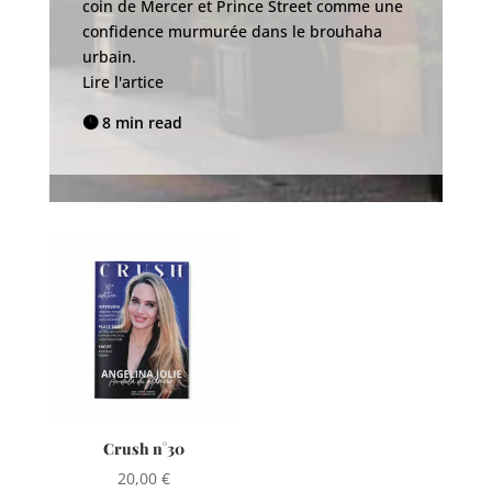
coin de Mercer et Prince Street comme une
se
confidence murmurée dans le brouhaha
se
urbain.
br
Lire l'artice
Li
8 min read


Crush n°30
20,00
€