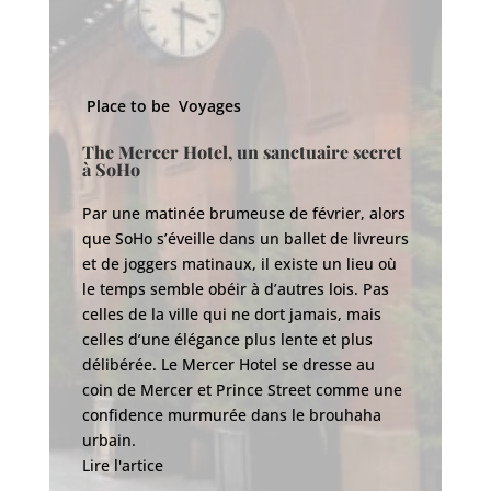
Place to be
Voyages
P
The Mercer Hotel, un sanctuaire secret
à SoHo
E
q
Par une matinée brumeuse de février, alors
que SoHo s’éveille dans un ballet de livreurs
Po
et de joggers matinaux, il existe un lieu où
cl
le temps semble obéir à d’autres lois. Pas
te
celles de la ville qui ne dort jamais, mais
le
celles d’une élégance plus lente et plus
da
délibérée. Le Mercer Hotel se dresse au
pa
coin de Mercer et Prince Street comme une
se
confidence murmurée dans le brouhaha
se
urbain.
br
Lire l'artice
Li