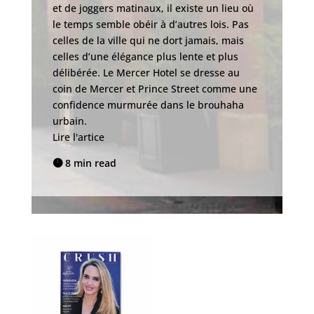
et de joggers matinaux, il existe un lieu où
cl
le temps semble obéir à d’autres lois. Pas
te
celles de la ville qui ne dort jamais, mais
le
celles d’une élégance plus lente et plus
da
délibérée. Le Mercer Hotel se dresse au
pa
coin de Mercer et Prince Street comme une
se
confidence murmurée dans le brouhaha
se
urbain.
br
Lire l'artice
Li
8 min read

