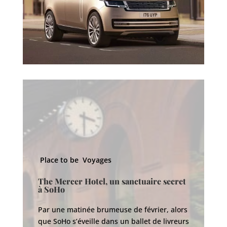
Place to be
Voyages
P
The Mercer Hotel, un sanctuaire secret
à SoHo
E
q
Par une matinée brumeuse de février, alors
que SoHo s’éveille dans un ballet de livreurs
Po