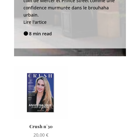
coin de Mercer et Prince Street comme une
se
confidence murmurée dans le brouhaha
se
urbain.
br
Lire l'artice
Li
8 min read


Crush n°30
20,00
€