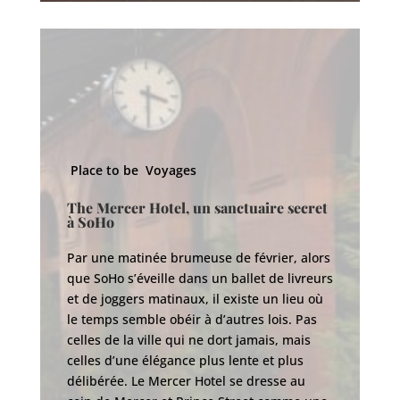
Place to be
Voyages
P
The Mercer Hotel, un sanctuaire secret
à SoHo
E
q
Par une matinée brumeuse de février, alors
que SoHo s’éveille dans un ballet de livreurs
Po
et de joggers matinaux, il existe un lieu où
cl
le temps semble obéir à d’autres lois. Pas
te
celles de la ville qui ne dort jamais, mais
le
celles d’une élégance plus lente et plus
da
délibérée. Le Mercer Hotel se dresse au
pa